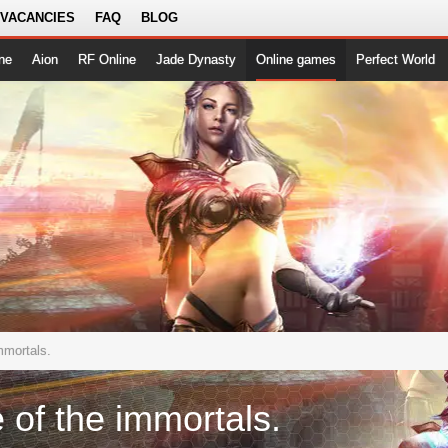
 VACANCIES
FAQ
BLOG
ne
Aion
RF Online
Jade Dynasty
Online games
Perfect World
immortals.
e of the immortals.