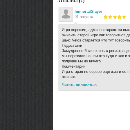
Отзывы (
7
)
ImmortalSlayer
01 августа
Игра хорошие, админы стараются пы
оживить старой игре как говориться д
шанс Velos старается что тут говорит
Недостатки
Замудренно было очень с регистрацие
мы пережили нашли что куда и как и 
попроше бы но ничего
Комментарий
Игра старая но сервер еще жив и ее 
оживить
Читать полностью