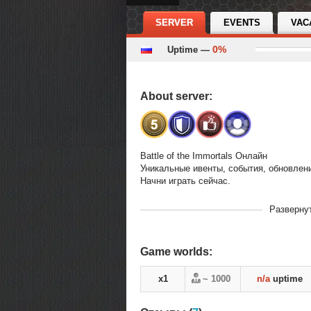
SERVER
EVENTS
VAC
0%
Uptime —
About server:
Battle of the Immortals Онлайн
Уникальные ивенты, события, обновлен
Начни играть сейчас.
В рейтинге с
17-05-2026, 12:4
Разверну
Переходов
14961
Теги
boi. Battle of 
Game worlds:
x1
~ 1000
n/a
uptime