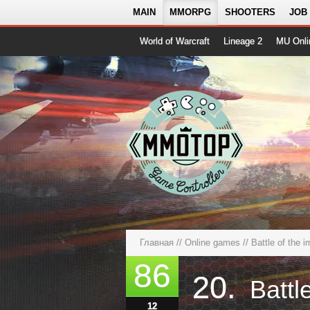
MAIN
MMORPG
SHOOTERS
JOB
World of Warcraft
Lineage 2
MU Onli
Главная
//
Online games
// Battle of the 
86
20.
Battl
12