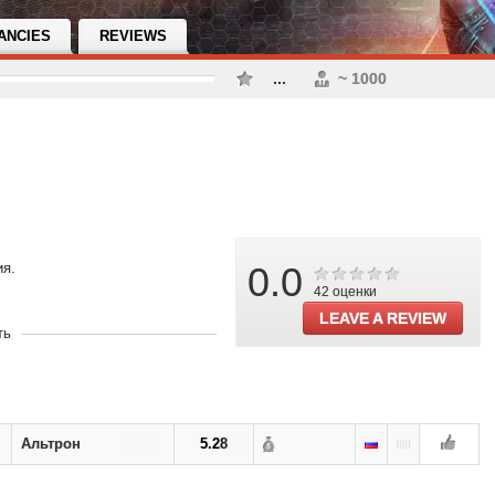
ANCIES
REVIEWS
...
~ 1000
ия.
0.0
42 оценки
LEAVE A REVIEW
9
ть
the immortals
Альтрон
5.28