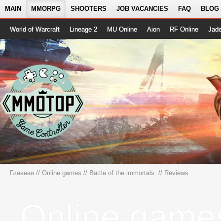
MAIN
MMORPG
SHOOTERS
JOB VACANCIES
FAQ
BLOG
World of Warcraft
Lineage 2
MU Online
Aion
RF Online
Jad
Главная
//
Online games
//
Battle of the immortals.
// Reviews
Online game