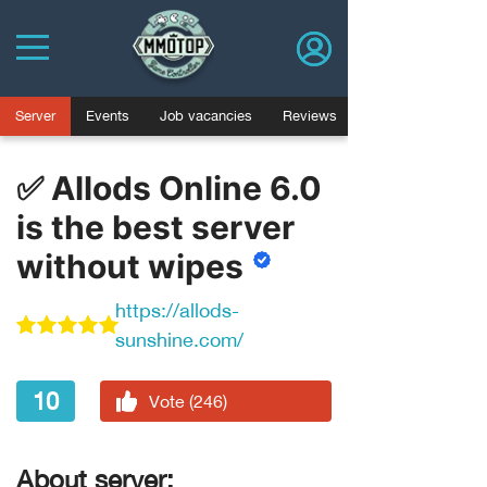
Server
Events
Job vacancies
Reviews
✅ Allods Online 6.0
is the best server
without wipes
https://allods-
sunshine.com/
10
Vote (246)
About server: