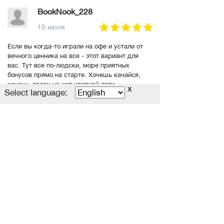
BookNook_228
10 июля
Если вы когда-то играли на офе и устали от
вечного ценника на все - этот вариант для
вас. Тут все по-людски, море приятных
бонусов прямо на старте. Хочешь качайся,
хочешь сразу на кап уровней лети
x
Select language:
Рефералка для тех, кому интересно:
https://allods-sunshine.com/?ref=11300
Читать полностью
dima001011
18 марта
В целом аллод — это интересное явление,
которое сочетает в себе как потенциал для
развития, так и ряд объективных ограничений,
требующих грамотного подхода к
использованию.