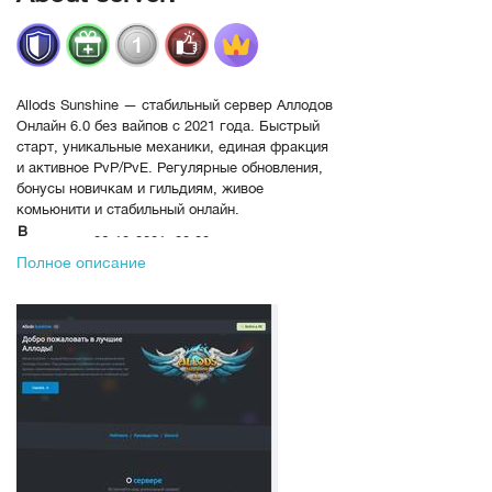
Allods Sunshine — стабильный сервер Аллодов
Онлайн 6.0 без вайпов с 2021 года. Быстрый
старт, уникальные механики, единая фракция
и активное PvP/PvE. Регулярные обновления,
бонусы новичкам и гильдиям, живое
комьюнити и стабильный онлайн.
В
06-12-2021, 22:22
рейтинге с
Полное описание
Переходов
53361
гильдии, аллоды онлайн, Allods
Online, Allods 6.0, allods server,
allods priva..., сервер без в...,
стабильный с..., быстрый старт,
Теги
бонусы новичкам, высокий онлайн,
pvp, pve, Рейды, Прокачка, фарм,
уникальные м..., обновления,
единая фракция, лучший сервер