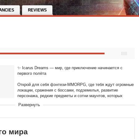
ANCIES
REVIEWS
✨ Icarus Dreams — мир, где приключение начинается с
первого полёта
Открой для себя фэнтези-MMORPG, где тебя ждут огромные
локации, сражения с боссами, подземелья, развитие
персонажа, редкие предметы и сотни маунтов, которых
можно приручать, собирать и использовать в бою.
Развернуть
го мира