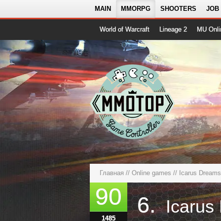
MAIN
MMORPG
SHOOTERS
JOB
World of Warcraft
Lineage 2
MU Onli
Главная
//
Online games
//
Icarus Dreams
90
6.
Icarus
1485