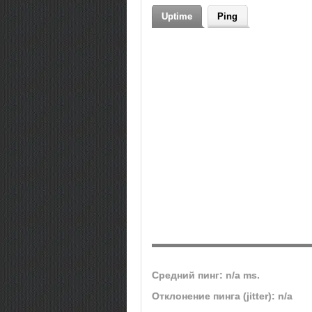
Uptime
Ping
Средний пинг: n/a ms.
Отклонение пинга (jitter): n/a