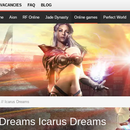
 VACANCIES
FAQ
BLOG
ne
Aion
RF Online
Jade Dynasty
Online games
Perfect World
// Icarus Dreams
 Dreams Icarus Dreams