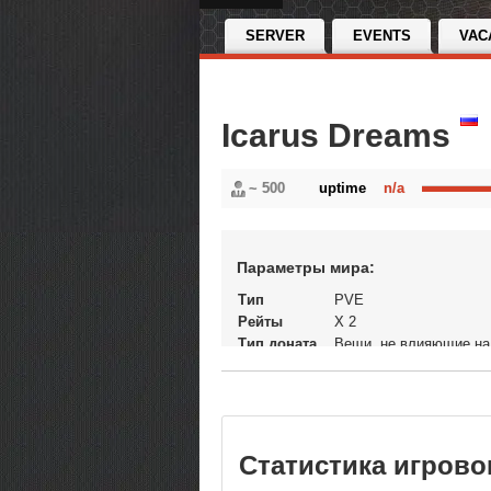
SERVER
EVENTS
VAC
Icarus Dreams
~ 500
uptime
n/a
Параметры мира:
Тип
PVE
Рейты
X 2
Тип доната
Вещи, не влияющие на
экономику
Статус
Открытый
В рейтинге с
11-05-2026, 22:29
Перенос
Да
кланов
Статистика игрово
Теги
icarus Icaru...