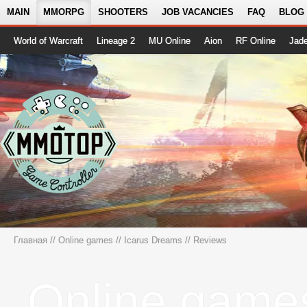
MAIN
MMORPG
SHOOTERS
JOB VACANCIES
FAQ
BLOG
World of Warcraft
Lineage 2
MU Online
Aion
RF Online
Jad
Главная
//
Online games
//
Icarus Dreams
// Reviews
Online game