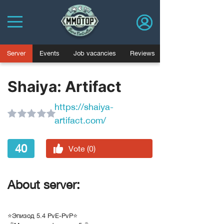
Server
Events
Job vacancies
Reviews
Shaiya: Artifact
https://shaiya-
artifact.com/
40
Vote (0)
About server:
⭐Эпизод 5.4 PvE-PvP⭐