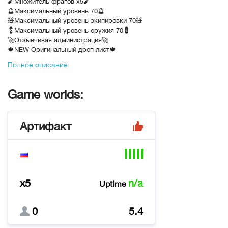
🧨Множитель фрагов х5🧨
🔮Максимальный уровень 70🔮
🧸Максимальный уровень экипировки 70🧸
💈Максимальный уровень оружия 70💈
🚀Отзывчивая администрация🚀
🍁NEW Оригинальный дроп лист🍁
🛸NEW Системы для удобства🛸
Полное описание
В рейтинге с
21-12-2022, 00:23
Переходов
3485
Game worlds:
Артифакт
x5
n/a
Uptime
0
5.4