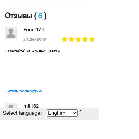
Отзывы (
5
)
Funni174
24 декабря
Залетайте) на Альянс Света))
Читать полностью
mit132
x
Select language:
22 декабря
Спасибо администрации за создание и
поддержку данного сервера. Все кто любит