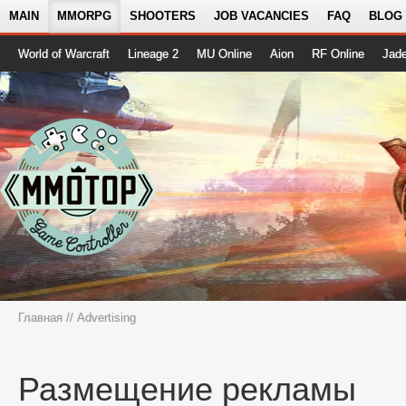
MAIN
MMORPG
SHOOTERS
JOB VACANCIES
FAQ
BLOG
World of Warcraft
Lineage 2
MU Online
Aion
RF Online
Jad
Главная
// Advertising
Размещение рекламы