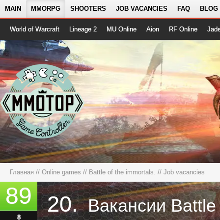
MAIN
MMORPG
SHOOTERS
JOB VACANCIES
FAQ
BLOG
World of Warcraft
Lineage 2
MU Online
Aion
RF Online
Jad
Главная
//
Online games
//
Battle of the immortals.
// Job vacancies
89
20.
Вакансии Battle 
8