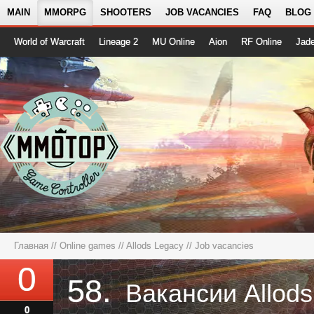
MAIN
MMORPG
SHOOTERS
JOB VACANCIES
FAQ
BLOG
World of Warcraft
Lineage 2
MU Online
Aion
RF Online
Jad
Главная
//
Online games
//
Allods Legacy
// Job vacancies
0
58.
Вакансии Allods
0