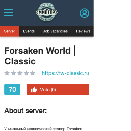
Server
Events
Job vacancies
Reviews
Forsaken World |
Classic
https://fw-classic.ru
70
Vote (0)
About server:
Уникальный классический сервер Forsaken