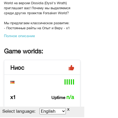
World на версии Dissidia (Dysil's Wrath)
приглашает вас! Почему мы выделяемся
среди других проектов Forsaken World?
Мы предлагаем классическое развитие:
- Постоянные рейты на Опыт и Веру - х1
- У нас нет имбалансных Жнецов и Демонов.
Полное описание
- У нас исправлены баг с рунами и рейдом.
- У нас сбалансированы все классы.
- Вас ждет Вольная гавань - вечный фаворит.
Game worlds:
- У нас есть вся самая последняя мода/
питомцы/маунты с Китайского сервера.
- Наш игровой процесс и экономика сервера
Ниос
тщательно продуманы и настроены.
- Наши администраторы-разработчики
обладают богатым опытом и глубоким знанием
игры.
В рейтинге с
08-11-2023, 01:33
Переходов
2205
x1
n/a
Uptime
Теги
classic, ForsakenWorld, Dissidia
x
~ 500
Dissidia
Select language: