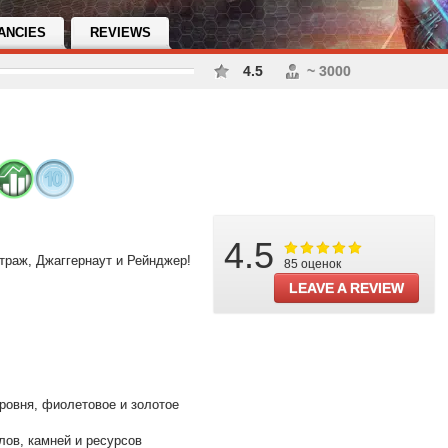
ANCIES
REVIEWS
4.5
~ 3000
4.5
траж, Джаггернаут и Рейнджер!
85 оценок
LEAVE A REVIEW
уровня, фиолетовое и золотое
лов, камней и ресурсов