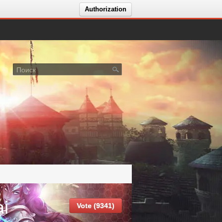
Authorization
i
Vote (9341)