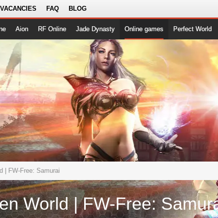
 VACANCIES
FAQ
BLOG
ne
Aion
RF Online
Jade Dynasty
Online games
Perfect World
d | FW-Free: Samurai
en World | FW-Free: Samura