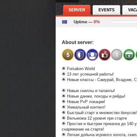
SERVER
EVENTS
VAC
0%
Uptime —
About server:
🌟 Forsaken World
🌟 13 лет успешной работы!
🌟 Новые классы - Самурай, Всадник, С
🌟 Новые скиллы и таланты!
🌟 Новые данжи, походы и рейды!
🌟 Новые PvP локации!
🌟 Уникальный контент!
🌟 Быстрый старт и множество бонусов!
🌟 Вельможа 12 уровня при старте
🌟 Простая и быстрая прокачка до 140 
снаряжение на старте!
🌟 Легкая добыча игрового золота, скил