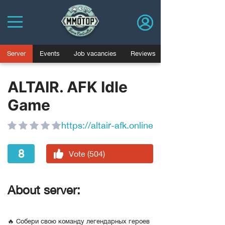
Server
Events
Job vacancies
Reviews
ALTAIR. AFK Idle
Game
https://altair-afk.online
8
Vote (504)
About server:
🔥 Собери свою команду легендарных героев