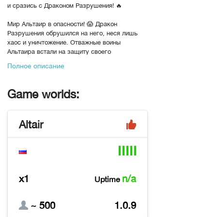
и сразись с Драконом Разрушения! 🔥
Мир Альтаир в опасности! 😱 Дракон
Разрушения обрушился на него, неся лишь
хаос и уничтожение. Отважные воины
Альтаира встали на защиту своего
прекрасного дома. Битва была жестокой,
Полное описание
многие пали, но война ещё не окончена... ⚔️
✨ Что тебя ждет в Альтаире: ✨
Game worlds:
- 🗺️ Красивые карты мира: Исследуй
живописные локации и находи ценные дары.
- 👹 Ежедневные испытания: Сражайся с
Altair
могущественными монстрами и докажи свою
силу.
- 🏰 Захватывающая Башня: Проходи
многоэтажное приключение, полное
опасностей и наград.
- 💎 Незабываемые Экспедиции: Отправляйся
x1
n/a
Uptime
в походы за уникальными сокровищами.
- ...и многое, многое другое! 🎉
~ 500
1.0.9
🚀 Твои герои не стоят на месте! 🚀