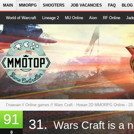
MAIN
MMORPG
SHOOTERS
JOB VACANCIES
FAQ
BLOG
World of Warcraft
Lineage 2
MU Online
Aion
RF Online
Jad
Главная
//
Online games
//
Wars Craft - Новая 2D MMORPG Online - 23 
91
31.
0