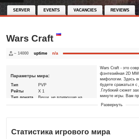
SERVER
EVENTS
VACANCIES
REVIEWS
Wars Craft
~ 14000
uptime
n/a
Wars Craft - это с
фэнтезийная 2D MM
Параметры мира:
мифологии. Здесь в
будете сражаться с 
Тип
PVP
.Глубокий сюжет зах
Рейты
X 1
минуте игры. Вам п
Тип доната
Вещи, не влияющие на
игроками сражаться 
экономику
Развернуть
Статус
Закрытый Бета тест
В рейтинге с
19-07-2024, 16:33
Перенос
Да
кланов
Статистика игрового мира