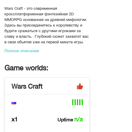
Wars Craft - это современная
кроссплатформенная фэнтезийная 2D
MMORPG основанная на древней мифологии.
Здесь вы присоединитесь к королевству и
будете сражаться с другими игроками за
славу и власть. .Глубокий сюжет захватит вас
в свои объятия уже на первой минуте игры.
Вам предстоит плечом к плечу с другими
Полное описание
игроками сражаться с боссами и отыскать
свою причину...
Game worlds:
В Wars Craft игрока ожидает большой
открытый мир , боевая система с холодным,
огнестрельным оружием и магией.
Wars Craft
В игре нет традиционной системы рас,
классов и профессий. Класс и профессию
персонажа определяет только его экипировка
и параметры. При этом можно использовать
сразу несколько видов оружия и навыков,
совмещая в одном персонаже лекаря и война.
x1
n/a
Uptime
Игроку предстоит путешествовать по
огромному миру, состоящему из нескольких