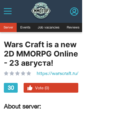
Server
Events
Job vacancies
Reviews
Wars Craft is a new
2D MMORPG Online
- 23 августа!
https://warscraft.ru/
30
Vote (0)
About server: