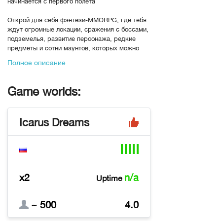
начинается с первого полёта
Открой для себя фэнтези-MMORPG, где тебя
ждут огромные локации, сражения с боссами,
подземелья, развитие персонажа, редкие
предметы и сотни маунтов, которых можно
приручать, собирать и использовать в бою.
Полное описание
В Icarus Dreams ты можешь выбрать свой
стиль игры:
Game worlds:
⚔️ сражаться в PvE и проходить данжи
🐉 приручать маунтов и собирать коллекцию
спутников
Icarus Dreams
🎣 рыбачить, фармить ресурсы и участвовать
в событиях
🛡 развивать персонажа, усиливать
экипировку и открывать новые возможности
👥 играть вместе с друзьями и становиться
частью активного сообщества
x2
n/a
Uptime
Здесь каждый найдёт своё приключение: кто-
то охотится за редкими маунтами, кто-то
~ 500
4.0
проходит сложные подземелья, кто-то
собирает лучшие предметы, а кто-то просто