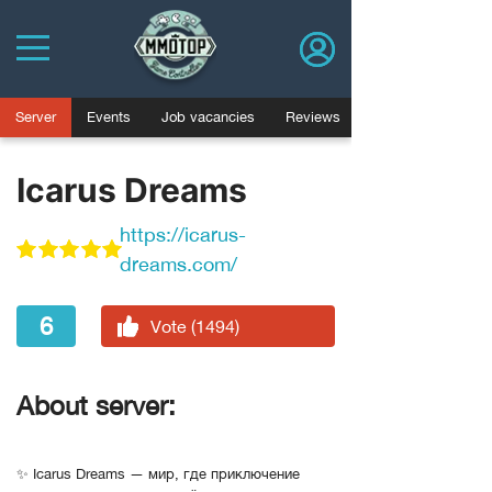
Server
Events
Job vacancies
Reviews
Icarus Dreams
https://icarus-
dreams.com/
6
Vote (1494)
About server:
✨ Icarus Dreams — мир, где приключение