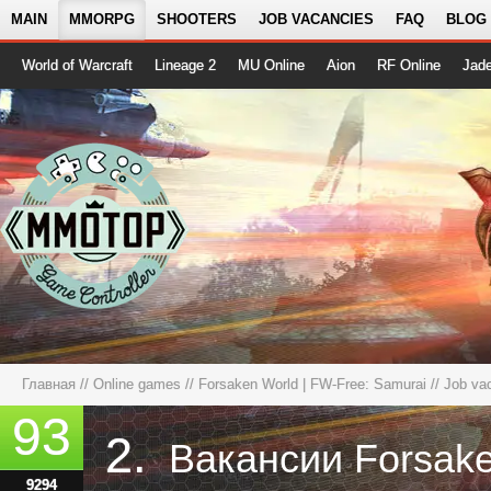
MAIN
MMORPG
SHOOTERS
JOB VACANCIES
FAQ
BLOG
World of Warcraft
Lineage 2
MU Online
Aion
RF Online
Jad
Главная
//
Online games
//
Forsaken World | FW-Free: Samurai
// Job va
93
2.
9294