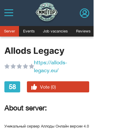
Server
Events
Job vacancies
Reviews
Allods Legacy
https://allods-
legacy.eu/
58
Vote (0)
About server:
Уникальный сервер Аллоды Онлайн версии 4.0