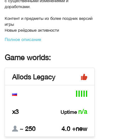
с существенными изменениями и
доработками.
Контент и предметы из более поздних версий
игры
Новые рейдовые активности
Переработанный баланс классов
Полное описание
В рейтинге с
01-05-2026, 15:32
Переходов
1596
Game worlds:
Allods Legacy
x3
n/a
Uptime
~ 250
4.0 +new