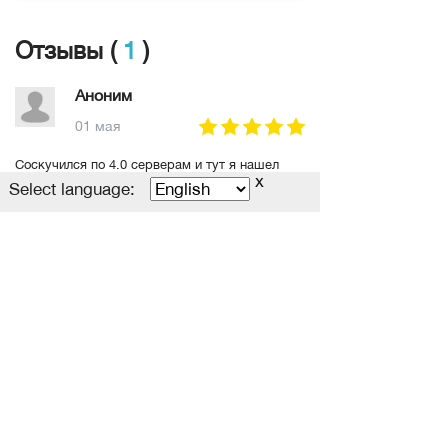
Отзывы (
1
)
Аноним
01 мая
Соскучился по 4.0 серверам и тут я нашел
x
этот сервер. И это что то абослютно новое,
Select language:
новый игровой опыт и переосмысление 4.0 но
намного лучше
Читать полностью
Оставить отзыв
Политика конфиденциальности