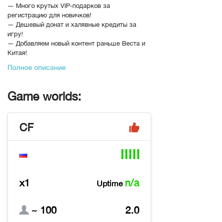
— Много крутых VIP-подарков за
регистрацию для новичков!
— Дешевый донат и халявные кредиты за
игру!
— Добавляем новый контент раньше Веста и
Китая!
— Новый Баланс и эксклюзивные пушки из
Полное описание
CFHD и CFM!
— Много ивентов и розыгрышей!
— Частые обновления и отзывчивая
Game worlds:
администрация!
— Капсулы за очки специально для наших
игроков!
CF
— В магазине за очки доступны все
оригинальные оружия и не только!
— Улучшен рейтинг! х3 прокачка до
Лейтенанта!
— Ностальгический 2.0 интерфейс!
— Старые 1.0 карты!
x1
n/a
Uptime
— И многое другое!
https://discord.com/invite/rpogaming
В рейтинге с
28-11-2023, 18:05
~ 100
2.0
Переходов
4227