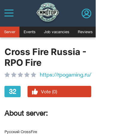
Server
Events
Job vacancies
Reviews
Cross Fire Russia -
RPO Fire
https://rpogaming.ru/
32
Vote (0)
About server:
Русский CrossFire