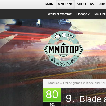
MAIN
MMORPG
SHOOTERS
JOB
World of Warcraft
Lineage 2
MU Onli
Главная
//
Online games
// Blade and So
80
9.
Blade
501