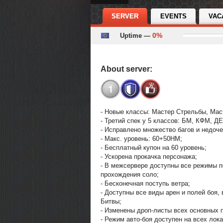
SERVER
EVENTS
VAC
0%
Uptime —
About server:
- Новые классы: Мастер Стрельбы, Маст
- Третий спек у 5 классов: БМ, КФМ, Д
- Исправлено множество багов и недоче
- Макс. уровень: 60+50HM;
- Бесплатный купон на 60 уровень;
- Ускорена прокачка персонажа;
- В межсервере доступны все режимы 
прохождения соло;
- Бесконечная поступь ветра;
- Доступны все виды арен и полей боя
Битвы;
- Изменены дроп-листы всех основных 
- Режим авто-боя доступен на всех лока