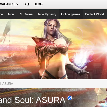
 VACANCIES
FAQ
BLOG
ne
Aion
RF Online
Jade Dynasty
Online games
Perfect World
ul: ASURA
 and Soul: ASURA