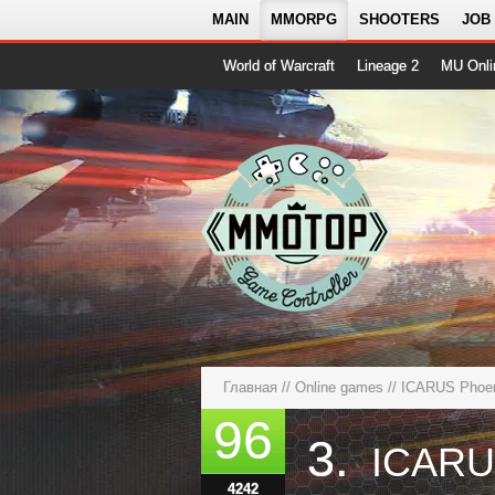
MAIN
MMORPG
SHOOTERS
JOB
World of Warcraft
Lineage 2
MU Onli
Главная
//
Online games
//
ICARUS Phoe
96
3.
ICARU
4242