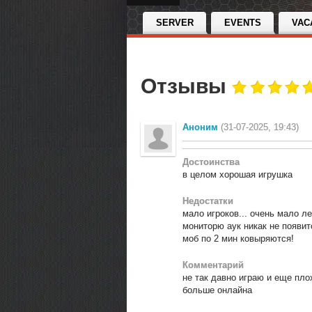
SERVER
EVENTS
VAC
Отзывы
Аноним
(31-07-2025, 19:43)
Достоинства
в целом хорошая игрушка
Недостатки
мало игроков... очень мало ле
мониторю аук никак не появит
моб по 2 мин ковыряются!
Комментарий
не так давно играю и еще пло
больше онлайна