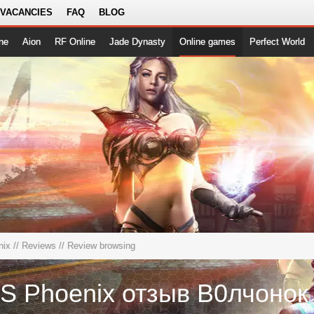
 VACANCIES
FAQ
BLOG
ne
Aion
RF Online
Jade Dynasty
Online games
Perfect World
nix
//
Reviews
// Review browsing
S Phoenix отзыв В0лчоно