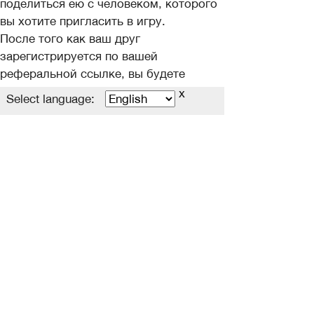
поделиться ею с человеком, которого
вы хотите пригласить в игру.
После того как ваш друг
зарегистрируется по вашей
реферальной ссылке, вы будете
получать награды за то что он
x
Select language:
повышает свой уровень!
Награды можно будет получить в
течении суток после получения
уровня. Они будут в личном инвентаре
кабинета.
Список подарков:​
Для приглашенного:​
40 уровень - Большой рюкзак х4
50 уровень - Сияющая шкатулка духов
2ур. х5
55 уровень - Карта дара Шалии х1