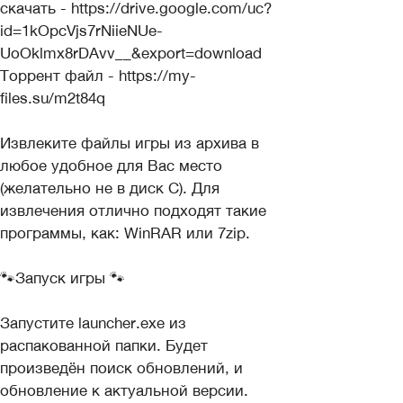
скачать - https://drive.google.com/uc?
id=1kOpcVjs7rNiieNUe-
UoOklmx8rDAvv__&export=download
Торрент файл - https://my-
files.su/m2t84q
Извлеките файлы игры из архива в
любое удобное для Вас место
(желательно не в диск С). Для
извлечения отлично подходят такие
программы, как: WinRAR или 7zip.
🐾Запуск игры 🐾
Запустите launcher.exe из
распакованной папки. Будет
произведён поиск обновлений, и
обновление к актуальной версии.