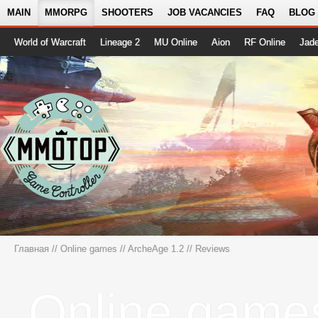
MAIN
MMORPG
SHOOTERS
JOB VACANCIES
FAQ
BLOG
World of Warcraft
Lineage 2
MU Online
Aion
RF Online
Jad
Главная
//
Online games
//
ArcheAge 1.2
// Reviews
Online game