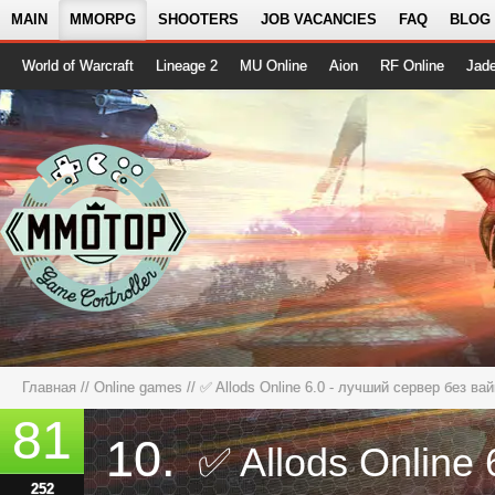
MAIN
MMORPG
SHOOTERS
JOB VACANCIES
FAQ
BLOG
World of Warcraft
Lineage 2
MU Online
Aion
RF Online
Jad
Главная
//
Online games
//
✅ Allods Online 6.0 - лучший сервер без ва
81
10.
252