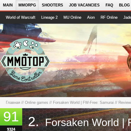
MAIN
MMORPG
SHOOTERS
JOB VACANCIES
FAQ
BLOG
World of Warcraft
Lineage 2
MU Online
Aion
RF Online
Jad
Главная
//
Online games
//
Forsaken World | FW-Free: Samurai
//
Review
91
2.
9324