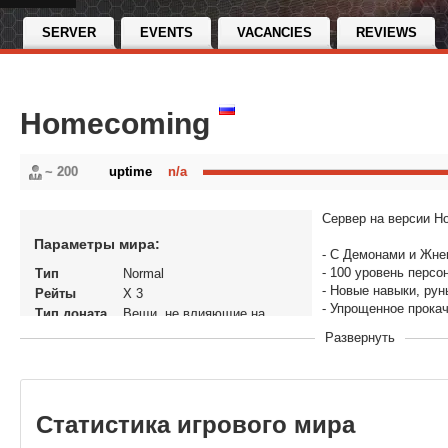
SERVER
EVENTS
VACANCIES
REVIEWS
Homecoming
~ 200
uptime
n/a
Сервер на версии H
Параметры мира:
- С Демонами и Жне
- 100 уровень персо
Тип
Normal
- Новые навыки, рун
Рейты
X 3
- Упрощенное прокач
Тип доната
Вещи, не влияющие на
- Доступен полет на
экономику
Развернуть
- Упрощенная добыча
Статус
Открытый Бета тест
других ценных пред
В рейтинге с
15-05-2021, 13:56
- Упрощенная прока
Перенос
Да
- Множество стилей,
кланов
Статистика игрового мира