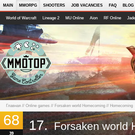
MAIN
MMORPG
SHOOTERS
JOB VACANCIES
FAQ
BLOG
World of Warcraft
Lineage 2
MU Online
Aion
RF Online
Jad
Главная
//
Online games
//
Forsaken world Homecoming
// Homecoming
68
17.
39