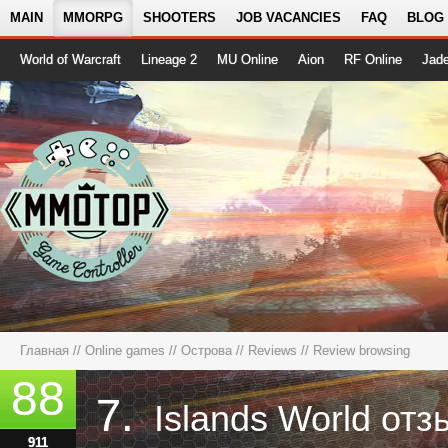
MAIN
MMORPG
SHOOTERS
JOB VACANCIES
FAQ
BLOG
World of Warcraft
Lineage 2
MU Online
Aion
RF Online
Jad
Главная
//
Online games
//
Острова
//
Reviews
// Review browsing
88
7.
Islands World от
911