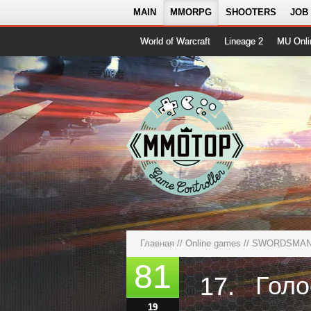
MAIN
MMORPG
SHOOTERS
JOB
World of Warcraft
Lineage 2
MU Onli
Главная
//
Online games
//
SWORDSMAN O
81
17.
19