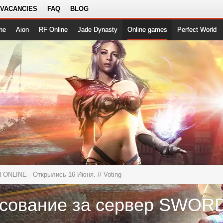
 VACANCIES
FAQ
BLOG
ne
Aion
RF Online
Jade Dynasty
Online games
Perfect World
NLINE - Открылись 16 Июня.
// Voting