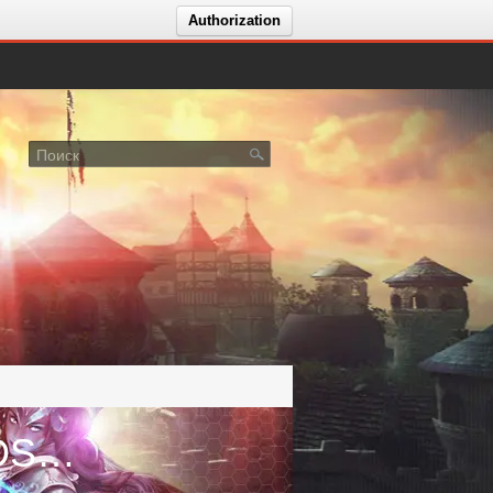
Authorization
Голосование за сервер SWORDSMAN FORVARD - EASY START