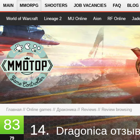
MAIN
MMORPG
SHOOTERS
JOB VACANCIES
FAQ
BLOG
World of Warcraft
Lineage 2
MU Online
Aion
RF Online
Jad
Главная
//
Online games
//
Драконика
//
Reviews
// Review browsing
83
14.
Dragonica отзы
79