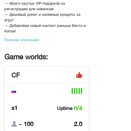
— Много крутых VIP-подарков за
регистрацию для новичков!
— Дешевый донат и халявные кредиты за
игру!
— Добавляем новый контент раньше Веста и
Китая!
— Новый Баланс и эксклюзивные пушки из
Полное описание
CFHD и CFM!
— Много ивентов и розыгрышей!
— Частые обновления и отзывчивая
Game worlds:
администрация!
— Капсулы за очки специально для наших
игроков!
CF
— В магазине за очки доступны все
оригинальные оружия и не только!
— Улучшен рейтинг! х3 прокачка до
Лейтенанта!
— Ностальгический 2.0 интерфейс!
— Старые 1.0 карты!
x1
n/a
Uptime
— И многое другое!
https://discord.com/invite/rpogaming
В рейтинге с
28-11-2023, 18:05
~ 100
2.0
Переходов
4233