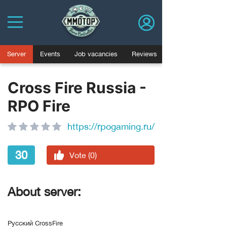
Server
Events
Job vacancies
Reviews
Cross Fire Russia -
RPO Fire
https://rpogaming.ru/
30
Vote (0)
About server:
Русский CrossFire