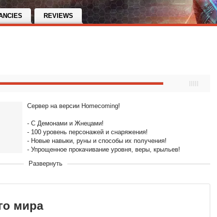
ANCIES
REVIEWS
Сервер на версии Homecoming!
- С Демонами и Жнецами!
- 100 уровень персонажей и снаряжения!
- Новые навыки, руны и способы их получения!
- Упрощенное прокачивание уровня, веры, крыльев!
- Доступен полет на крыльях!
Развернуть
- Упрощенная добыча снаряжения, золота, камней, рун и
других ценных предметов!
- Упрощенная прокачка профессий!
- Множество стилей, маунтов и питомцев бесплатно!
го мира