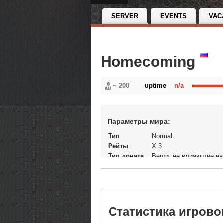
SERVER
EVENTS
VAC
Homecoming
~ 200
uptime
n/a
Параметры мира:
Тип
Normal
Рейты
X 3
Тип доната
Вещи, не влияющие на
экономику
Статус
Открытый Бета тест
В рейтинге с
15-05-2021, 13:56
Перенос
Да
кланов
Статистика игрово