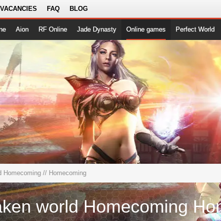
 VACANCIES
FAQ
BLOG
ne
Aion
RF Online
Jade Dynasty
Online games
Perfect World
ld Homecoming
// Homecoming