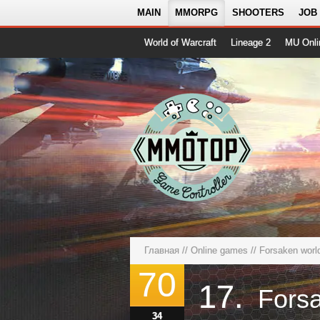
MAIN
MMORPG
SHOOTERS
JOB
World of Warcraft
Lineage 2
MU Onli
Главная
//
Online games
//
Forsaken wor
70
17.
34