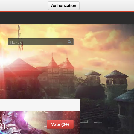
Authorization
Forsaken world Homecoming Homecoming
Vote (34)