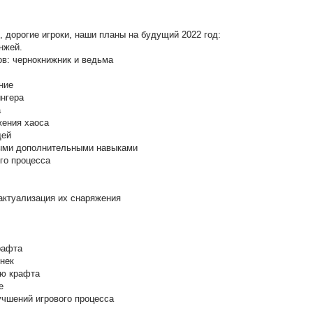
 дорогие игроки, наши планы на будущий 2022 год:
нжей.
ов: чернокнижник и ведьма
ние
ингера
а
жения хаоса
щей
быми дополнительными навыками
го процесса
актуализация их снаряжения
рафта
нек
ью крафта
е
учшений игрового процесса