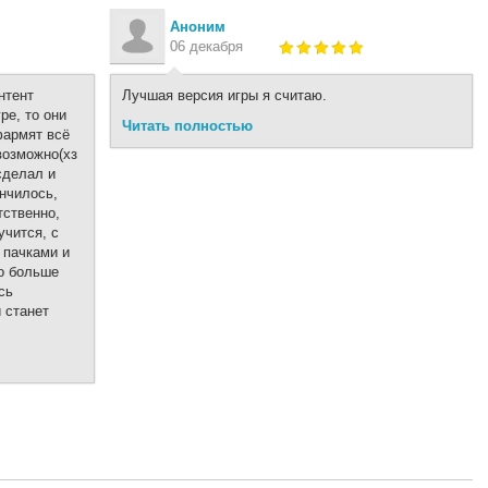
Аноним
06 декабря
нтент
Лучшая версия игры я считаю.
ре, то они
Читать полностью
фармят всё
 возможно(хз
сделал и
ончилось,
тственно,
учится, с
 пачками и
то больше
сь
 станет