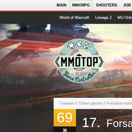
MAIN
MMORPG
SHOOTERS
JOB
World of Warcraft
Lineage 2
MU Onli
Главная
//
Online games
// Forsaken wor
69
17.
Fors
36