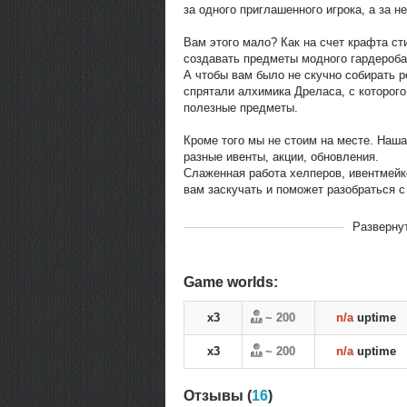
за одного приглашенного игрока, а за н
Вам этого мало? Как на счет крафта ст
создавать предметы модного гардероба
А чтобы вам было не скучно собирать 
спрятали алхимика Дреласа, с которого
полезные предметы.
Кроме того мы не стоим на месте. Наш
разные ивенты, акции, обновления.
Слаженная работа хелперов, ивентмейк
вам заскучать и поможет разобраться 
В рейтинге с
15-05-2021, 13:
Разверну
Переходов
13763
Теги
#DarkAge #Fo
Game worlds:
x3
~ 200
n/a
uptime
x3
~ 200
n/a
uptime
Отзывы (
16
)