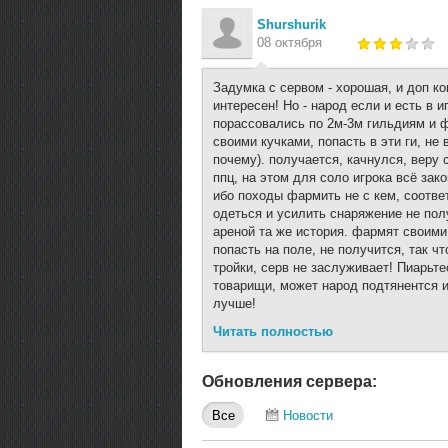
Shurshurik
08 октября
Задумка с сервом - хорошая, и доп ко
интересен! Но - народ если и есть в иг
порассовались по 2м-3м гильдиям и 
своими кучками, попасть в эти ги, не
почему). получается, качнулся, веру 
ппц, на этом для соло игрока всё зак
ибо походы фармить не с кем, соотве
одеться и усилить снаряжение не пол
ареной та же история. фармят своими
попасть на поле, не получится, так ч
тройки, серв не заслуживает! Пиарьте
товарищи, может народ подтянентся и
лучше!
Читать полностью
Обновления сервера:
Все
Новости