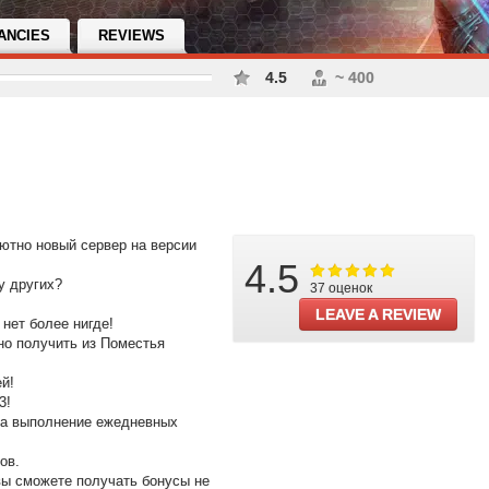
ANCIES
REVIEWS
4.5
~ 400
тно новый сервер на версии
4.5
 у других?
37 оценок
LEAVE A REVIEW
 нет более нигде!
но получить из Поместья
й!
3!
 за выполнение ежедневных
ов.
вы сможете получать бонусы не