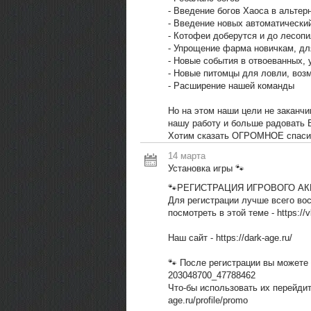
- Введение богов Хаоса в альтер
- Введение новых автоматически
- Котофеи доберутся и до лесопи
- Упрощение фарма новичкам, дл
- Новые события в отвоеванных, 
- Новые питомцы для ловли, возм
- Расширение нашей команды
Но на этом наши цели не заканч
нашу работу и больше радовать 
Хотим сказать ОГРОМНОЕ спасиб
14 марта
Установка игры 🐾
🐾РЕГИСТРАЦИЯ ИГРОВОГО АК
Для регистрации лучше всего во
посмотреть в этой теме - https:/
Наш сайт - https://dark-age.ru/
🐾 После регистрации вы можете 
203048700_47788462
Что-бы использовать их перейдите
age.ru/profile/promo