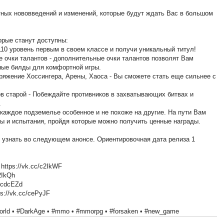
ных нововведений и изменений, которые будут ждать Вас в большом
орые станут доступны:
 110 уровень первым в своем классе и получи уникальный титул!
е очки талантов - дополнительные очки талантов позволят Вам
ные билды для комфортной игры.
аряжение Хоссингера, Арены, Хаоса - Вы сможете стать еще сильнее с
ов старой - Побеждайте противников в захватывающих битвах и
.
каждое подземелье особенное и не похоже на другие. На пути Вам
ы и испытания, пройдя которые можно получить ценные награды.
узнать во следующем анонсе. Ориентировочная дата релиза 1
ttps://vk.cc/c2IkWF
2IkQh
/cdcEZd
s://vk.cc/cePyJF
rld • #DarkAge • #mmo • #mmorpg • #forsaken • #new_game