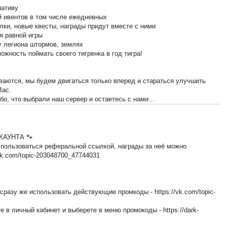
нативу
й ивентов в том числе ежедневных
лки, новые квесты, награды придут вместе с ними
я равной игры
у легиона штормов, землях
ожность поймать своего тигренка в год тигра!
иваются, мы будем двигаться только вперед и стараться улучшить
Вас.
о, что выбрали наш сервер и остаетесь с нами…
КАУНТА 🐾
спользоваться реферальной ссылкой, награды за неё можно
/vk.com/topic-203048700_47744031
сразу же использовать действующие промкоды - https://vk.com/topic-
 в личный кабинет и выберете в меню промокоды - https://dark-