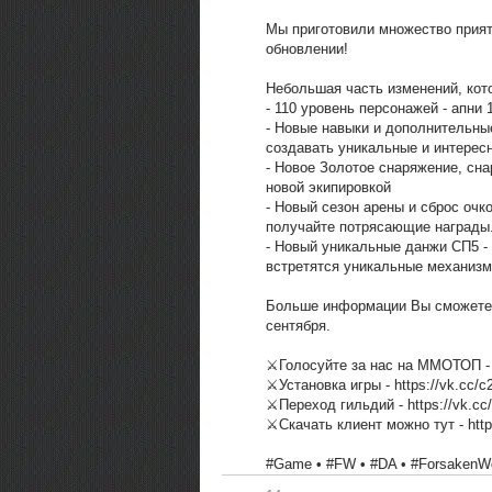
Мы приготовили множество прият
обновлении!
Небольшая часть изменений, кот
- 110 уровень персонажей - апни
- Новые навыки и дополнительны
создавать уникальные и интерес
- Новое Золотое снаряжение, сн
новой экипировкой
- Новый сезон арены и сброс очк
получайте потрясающие награды
- Новый уникальные данжи СП5 - 
встретятся уникальные механизм
Больше информации Вы сможете 
сентября.
⚔Голосуйте за нас на ММОТОП - h
⚔Установка игры - https://vk.cc/c
⚔Переход гильдий - https://vk.cc
⚔Скачать клиент можно тут - http
#Game • #FW • #DA • #ForsakenWo