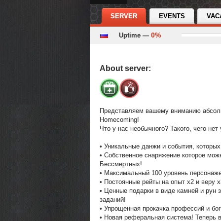
SERVER
EVENTS
VAC
0%
Uptime —
About server:
Представляем вашему вниманию абсолю
Homecoming!
Что у нас необычного? Такого, чего нет
• Уникальные данжи и события, которых
• Собственное снаряжение которое мож
Бессмертных!
• Максимальный 100 уровень персонаже
• Постоянные рейты на опыт х2 и веру х
• Ценные подарки в виде камней и рун
заданий!
• Упрощенная прокачка профессий и бог
• Новая реферальная система! Теперь 