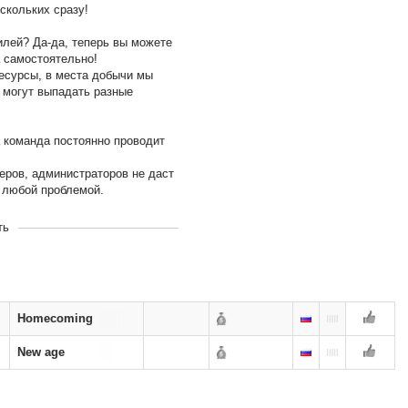
ескольких сразу!
илей? Да-да, теперь вы можете
 самостоятельно!
ресурсы, в места добычи мы
 могут выпадать разные
а команда постоянно проводит
еров, администраторов не даст
с любой проблемой.
56
ть
rsakenWorld
Homecoming
New age