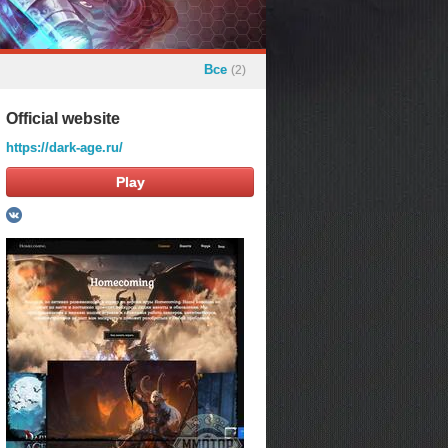
Все
(2)
Official website
https://dark-age.ru/
Play