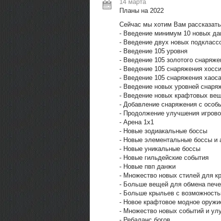
14 марта
Планы на 2022
Сейчас мы хотим Вам рассказать,
- Введение минимум 10 новых да
- Введение двух новых подкласс
- Введение 105 уровня
- Введение 105 золотого снаряже
- Введение 105 снаряжения хосс
- Введение 105 снаряжения хаос
- Введение новых уровней снаря
- Введение новых крафтовых ве
- Добавление снаряжения с осо
- Продолжение улучшения игрово
- Арена 1х1
- Новые зодиакальные боссы
- Новые элементальные боссы и 
- Новые уникальные боссы
- Новые гильдейские события
- Новые пвп данжи
- Множество новых стилей для к
- Больше вещей для обмена пече
- Больше крыльев с возможност
- Новое крафтовое модное оружи
- Множество новых событий и ул
- Ребаланс богов