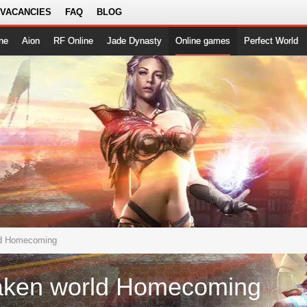
 VACANCIES
FAQ
BLOG
ne
Aion
RF Online
Jade Dynasty
Online games
Perfect World
ld Homecoming
aken world Homecoming