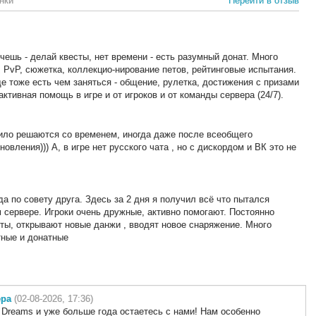
нки
Перейти в отзыв
чешь - делай квесты, нет времени - есть разумный донат. Много
, PvP, сюжетка, коллекцио-нирование петов, рейтинговые испытания.
рде тоже есть чем заняться - общение, рулетка, достижения с призами
активная помощь в игре и от игроков и от команды сервера (24/7).
вило решаются со временем, иногда даже после всеобщего
вления))) А, в игре нет русского чата , но с дискордом и ВК это не
а по совету друга. Здесь за 2 дня я получил всё что пытался
м сервере. Игроки очень дружные, активно помогают. Постоянно
ты, открывают новые данжи , вводят новое снаряжение. Много
тные и донатные
ера
(02-08-2026, 17:36)
s Dreams и уже больше года остаетесь с нами! Нам особенно