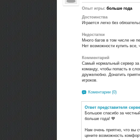
Опыт игры:
больше года
Достоинства
Играется легко без обязател
Недостатки
Много багов в том числе не п
Нет возможности купить все, 
Комментарий
Самый нормальный сервер за п
команду, чтобы попасть в сл
дружелюбно. Донатить приятн
игроков.
Коментарии (0)
Ответ представителя серв
Большое спасибо за честный 
больше года! 💙
Нам очень приятно, что вы 
цените возможность комфорт