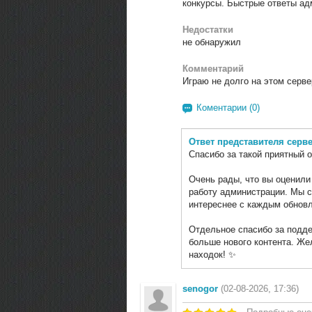
конкурсы. Быстрые ответы ад
Недостатки
не обнаружил
Комментарий
Играю не долго на этом серве
Коментарии (0)
Ответ представителя серв
Спасибо за такой приятный о
Очень рады, что вы оценили
работу администрации. Мы с
интереснее с каждым обнов
Отдельное спасибо за подде
больше нового контента. Же
находок! ✨
senogor
(02-08-2026, 17:36)