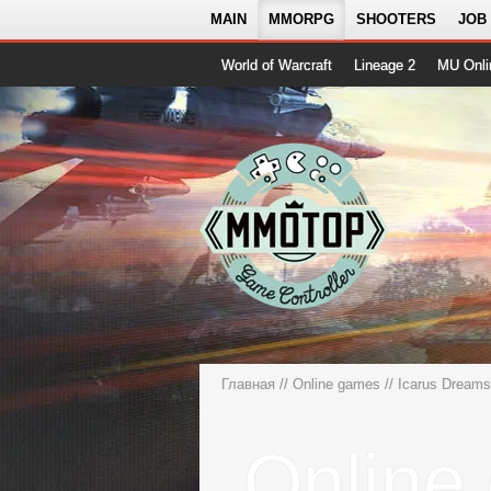
MAIN
MMORPG
SHOOTERS
JOB
World of Warcraft
Lineage 2
MU Onli
Главная
//
Online games
//
Icarus Dreams
Online