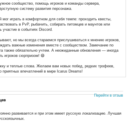
ружное сообщество, помощь игроков и команды сервера,
 доступную систему развития персонажа.
 мог играть в комфортном для себя темпе: проходить квесты,
аствовать в PvP, рыбачить, собирать питомцев и маунтов или
 участие в событиях Discord.
ывают, но мы всегда стараемся прислушиваться к мнению игроков,
уждать важные изменения вместе с сообществом. Замечание по
ата также обязательно учтем. А неожиданные обновления — иногда
ть игроков сюрпризом! 😄
жку и теплые слова. Желаем вам новых побед, редких трофеев,
о приятных впечатлений в мире Icarus Dreams!
Перейти в отзыв
цев
тоянно развивается и при этом имеет русскую локализацию. Лучшая
усскоязычных.