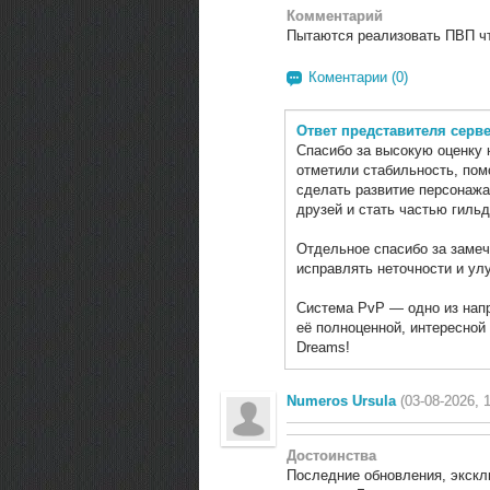
Комментарий
Пытаются реализовать ПВП чт
Коментарии (0)
Ответ представителя серв
Спасибо за высокую оценку 
отметили стабильность, по
сделать развитие персонажа
друзей и стать частью гильд
Отдельное спасибо за заме
исправлять неточности и ул
Система PvP — одно из нап
её полноценной, интересной 
Dreams!
Numeros Ursula
(03-08-2026, 
Достоинства
Последние обновления, экскл