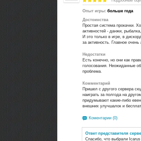
Подробные оце
Опыт игры:
больше года
Достоинства
Простая система прокачки. Хо
активностей - данжи, рыбалка
И это только в игре, в диско
за активность. Главное очень 
Недостатки
Есть конечно, но они как пра
голосования. Неожиданные обно
проблема.
Комментарий
Пришел с другого сервера сюд
наиграть за полгода на друго
придумывают какие-либо евен
внешних улучшалок и беспла
Коментарии (0)
Ответ представителя серв
Спасибо, что выбрали Icaru