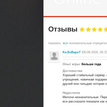
Отзывы
показать:
все
положительные
отрицате
KoJIoBapoT
(06-08-2026, 06:3
Опыт игры:
больше года
Достоинства
Хороший стабильный сервер, о
упрощения, новичкам подарки
друзей или гильдию которая о
Недостатки
Мелочи незначительные. Пере
все рассказали показали как 