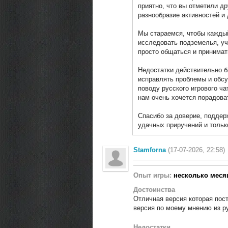
приятно, что вы отметили д
разнообразие активностей и
Мы стараемся, чтобы каждый
исследовать подземелья, уч
просто общаться и принимать
Недостатки действительно б
исправлять проблемы и обс
поводу русского игрового ч
нам очень хочется порадова
Спасибо за доверие, поддер
удачных приручений и тольк
Stamforna
(17-07-2026, 22:58)
Опыт игры:
несколько меся
Достоинства
Отличная версия которая пос
версия по моему мнению из р
Недостатки