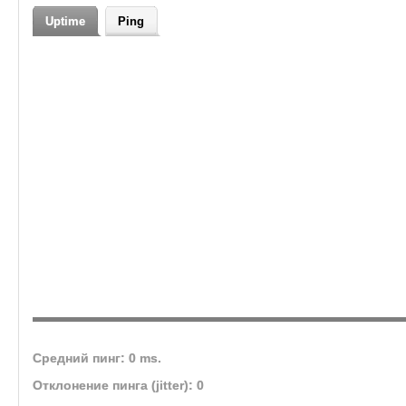
Теги
mmorpg, online games, RPG,
Uptime
Ping
Fantasy Games, MMORPG 2024,
free to play, pvp, pve, MMORPG
Commu..., Guilds, Game Update,
new mmorpg, MMORPG News,
MMORPG Guide, MMORPG
Server, Cross Platform, Game
Community, Game Events, open
world, questing, virtual world,
MMORPG Fans, Game Launch,
Indie Game, Cosplay, мморпг,
Ролевые Игры, онлайн игры,
Фэнтези Игры, Игры 2024
Средний пинг: 0 ms.
Отклонение пинга (jitter): 0