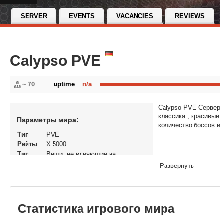
SERVER
EVENTS
VACANCIES
REVIEWS
Calypso PVE
~ 70
uptime
n/a
Calypso PVE Сервер
классика , красивы
Параметры мира:
количество боссов 
Тип
PVE
Рейты
X 5000
Тип
Вещи, не влияющие на
доната
экономику
Развернуть
Статус
Открытый
В
19-06-2025, 21:45
рейтинге
с
Статистика игрового мира
Перенос
Нет
кланов