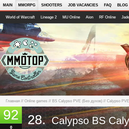
MAIN
MMORPG
SHOOTERS
JOB VACANCIES
FAQ
BLOG
World of Warcraft
Lineage 2
MU Online
Aion
RF Online
Jad
Главная
//
Online games
//
BS Calypso PVE (Без духов)
// Calypso PV
92
28.
Calypso BS Cal
0