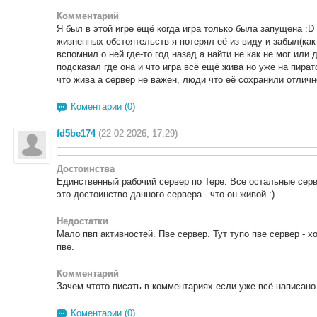
Комментарий
Я был в этой игре ещё когда игра только была запущена :D
жизненных обстоятельств я потерял её из виду и забыл(как 
вспомнил о ней где-то год назад а найти не как не мог или
подсказал где она и что игра всё ещё жива но уже на пират
что жива а сервер не важен, люди что её сохранили отлично п
Коментарии (0)
fd5be174
(22-02-2026, 17:29)
Достоинства
Единственный рабочий сервер по Тере. Все остальные серв
это достоинство данного сервера - что он живой :)
Недостатки
Мало пвп активностей. Пве сервер. Тут тупо пве сервер - хо
пве.
Комментарий
Зачем чтото писать в комментариях если уже всё написано
Коментарии (0)