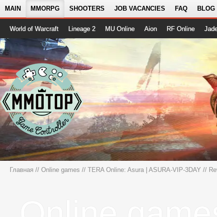
MAIN
MMORPG
SHOOTERS
JOB VACANCIES
FAQ
BLOG
World of Warcraft
Lineage 2
MU Online
Aion
RF Online
Jad
Главная
//
Online games
//
TERA Online: Asura | ASURA-VIP-3DAY
// Re
Online game