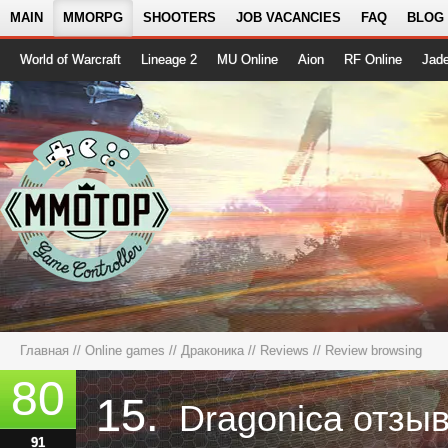
MAIN
MMORPG
SHOOTERS
JOB VACANCIES
FAQ
BLOG
World of Warcraft
Lineage 2
MU Online
Aion
RF Online
Jad
Главная
//
Online games
//
Драконика
//
Reviews
// Review browsing
80
15.
Dragonica отзы
91