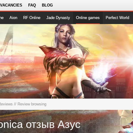
 VACANCIES
FAQ
BLOG
ne
Aion
RF Online
Jade Dynasty
Online games
Perfect World
Reviews
// Review browsing
onica отзыв Азус