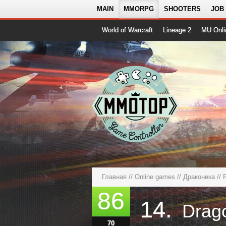
MAIN
MMORPG
SHOOTERS
JOB
World of Warcraft
Lineage 2
MU Onli
Главная
//
Online games
//
Драконика
//
86
14.
Drag
70