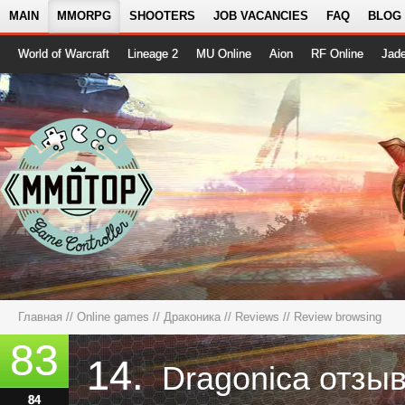
MAIN
MMORPG
SHOOTERS
JOB VACANCIES
FAQ
BLOG
World of Warcraft
Lineage 2
MU Online
Aion
RF Online
Jad
Главная
//
Online games
//
Драконика
//
Reviews
// Review browsing
83
14.
Dragonica отзы
84