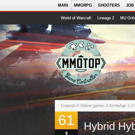
MAIN
MMORPG
SHOOTERS
JOB
World of Warcraft
Lineage 2
MU Onli
Главная
//
Online games
//
ArcheAge 1.2
/
61
Hybrid Hyb
0