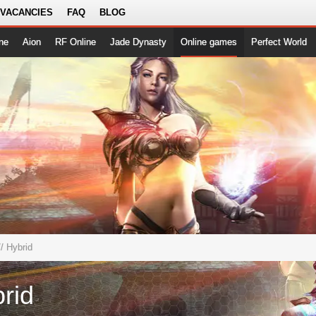
 VACANCIES
FAQ
BLOG
ne
Aion
RF Online
Jade Dynasty
Online games
Perfect World
/ Hybrid
rid