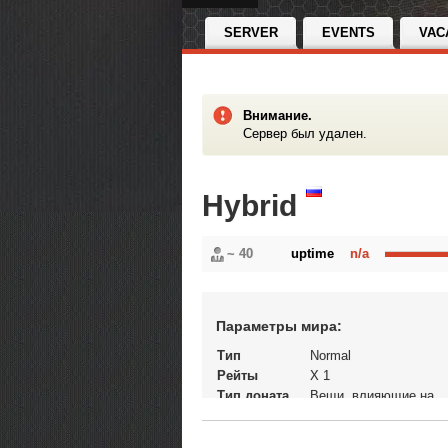
SERVER
EVENTS
VAC
Внимание.
Сервер был удален.
Hybrid
~ 40
uptime
n/a
Параметры мира:
Тип
Normal
Рейты
X 1
Тип доната
Вещи, влияющие на
экономику
Статус
Открытый