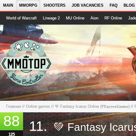
MAIN
MMORPG
SHOOTERS
JOB VACANCIES
FAQ
BLOG
World of Warcraft
Lineage 2
MU Online
Aion
RF Online
Jad
Главная
//
Online games
//
💚 Fantasy Icarus Online (#𝐓𝐚𝐲𝐫𝐨𝐱𝐆𝐚𝐦𝐞𝐬)
//
88
11.
125