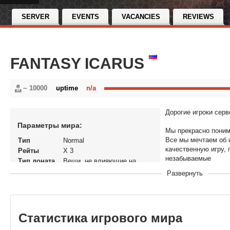
SERVER
EVENTS
VACANCIES
REVIEWS
FANTASY ICARUS
~ 10000
uptime
n/a
Дорогие игроки сер
Параметры мира:
Мы прекрасно поним
Все мы мечтаем об 
Тип
Normal
качественную игру,
Рейты
X 3
незабываемые
Тип доната
Вещи, не влияющие на
эмоции. Именно поэ
экономику
Развернуть
максимум усилий, ч
Статус
Открытый
сервере FANTASY I
В рейтинге с
26-02-2026, 13:39
Перенос
Нет
кланов
Статистика игрового мира
Теги
Fantasy Icarus