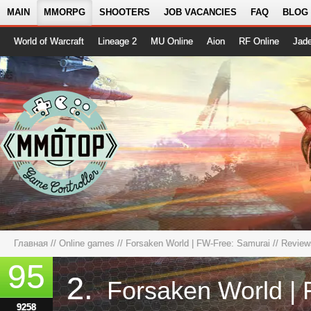
MAIN
MMORPG
SHOOTERS
JOB VACANCIES
FAQ
BLOG
World of Warcraft
Lineage 2
MU Online
Aion
RF Online
Jad
Главная
//
Online games
//
Forsaken World | FW-Free: Samurai
//
Review
95
2.
9258