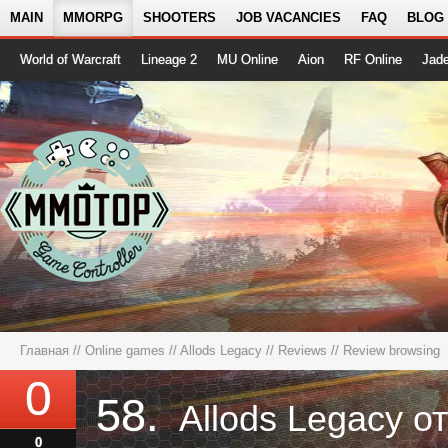
MAIN
MMORPG
SHOOTERS
JOB VACANCIES
FAQ
BLOG
World of Warcraft
Lineage 2
MU Online
Aion
RF Online
Jad
Главная
//
Online games
//
Allods Legacy
//
Reviews
// Review browsing
0
58.
Allods Legacy о
0